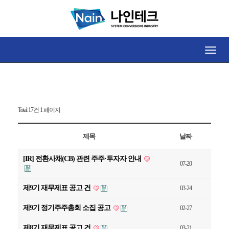
공지사항
Toggle
naviga
Total 17건
1 페이지
제목
날짜
[IR] 전환사채(CB) 관련 주주·투자자 안내
07-20
제9기 재무제표 공고 건
03-24
제9기 정기주주총회 소집 공고
02-27
제8기 재무제표 공고 건
03-21