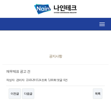
공지사항
Toggle
naviga
공지사항
재무제표 공고 건
작성자
관리자
22-03-29 15:24
조회
5,181회
댓글
0건
이전글
다음글
목록
본문