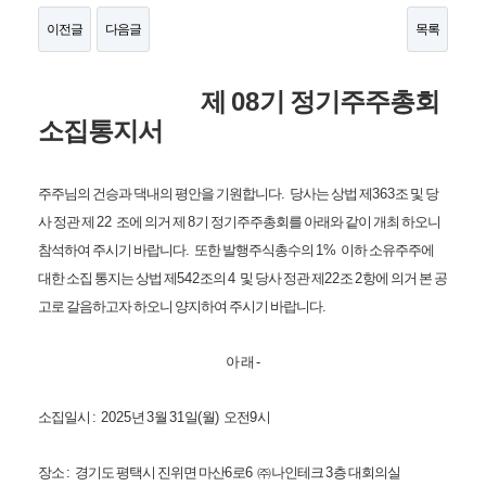
이전글
다음글
목록
본문
08
제
기 정기주주총회
소집통지서
주주님의 건승과 댁내의 평안을 기원합니다
.
당사는 상법 제
363
조 및 당
사 정관 제
22
조에 의거 제
8
기 정기주주총회를 아래와 같이 개최 하오니
참석하여 주시기 바랍니다
.
또한 발행주식총수의
1%
이하 소유주주에
대한 소집 통지는 상법 제
542
조의
4
및 당사 정관 제
22
조
2
항에 의거 본 공
고로 갈음하고자 하오니 양지하여 주시기 바랍니다
.
아 래
-
소집일시
: 2025
년
3
월
31
일
(
월
)
오전
9
시
장소
:
경기도 평택시 진위면 마산
6
로
6
㈜
나인테크
3
층 대회의실