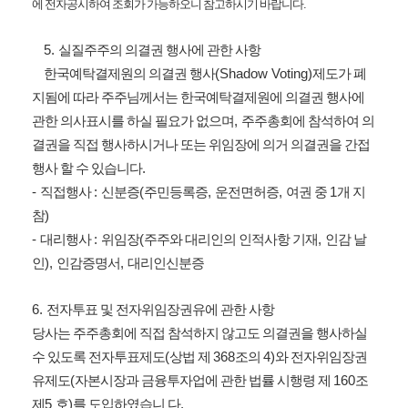
에 전자공시하여 조회가 가능하오니 참고하시기 바랍니다
.
5.
실질주주의 의결권 행사에 관한 사항
(Shadow Voting)
한국예탁결제원의 의결권 행사
제도가 폐
지됨에 따라 주주님께서는 한국예탁결제원에 의결권 행사에
,
관한 의사표시를 하실 필요가 없으며
주주총회에 참석하여 의
결권을 직접 행사하시거나 또는 위임장에 의거 의결권을 간접
.
행사 할 수 있습니다
-
:
(
,
,
1
직접행사
신분증
주민등록증
운전면허증
여권 중
개 지
)
참
-
:
(
,
대리행사
위임장
주주와 대리인의 인적사항 기재
인감 날
),
,
인
인감증명서
대리인신분증
6.
전자투표 및 전자위임장권유에 관한 사항
당사는 주주총회에 직접 참석하지 않고도 의결권을 행사하실
(
368
4)
수 있도록 전자투표제도
상법 제
조의
와 전자위임장권
(
160
유제도
자본시장과 금융투자업에 관한 법률 시행령 제
조
5
)
.
제
호
를 도입하였습니 다