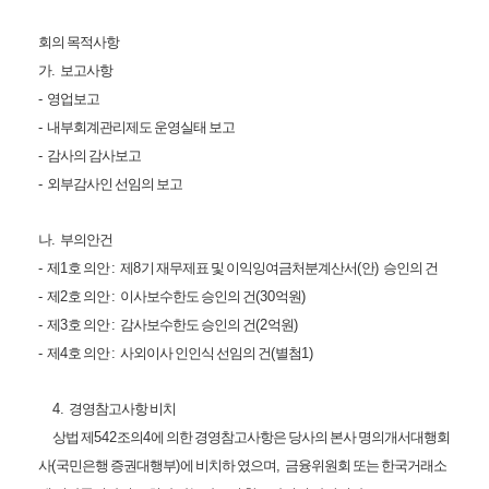
회의 목적사항
가
.
보고사항
-
영업보고
-
내부회계관리제도 운영실태 보고
-
감사의 감사보고
-
외부감사인 선임의 보고
나
.
부의안건
-
제
1
호 의안
:
제
8
기 재무제표 및 이익잉여금처분계산서
(
안
)
승인의 건
-
제
2
호 의안
:
이사보수한도 승인의 건
(30
억원
)
-
제
3
호 의안
:
감사보수한도 승인의 건
(2
억원
)
-
제
4
호 의안
:
사외이사 인인식 선임의 건
(
별첨
1)
4.
경영참고사항 비치
상법 제
542
조의
4
에 의한 경영참고사항은 당사의 본사 명의개서대행회
사
(
국민은행 증권대행부
)
에 비치하 였으며
,
금융위원회 또는 한국거래소