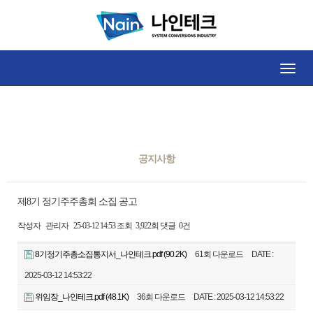
공지사항
Toggle
naviga
공지사항
제8기 정기주주총회 소집 공고
작성자
관리자
25-03-12 14:53
조회
3,922회
댓글
0건
8기정기주총소집통지서_나인테크.pdf
(90.2K)
61회 다운로드
DATE :
2025-03-12 14:53:22
위임장_나인테크.pdf
(48.1K)
36회 다운로드
DATE : 2025-03-12 14:53:22