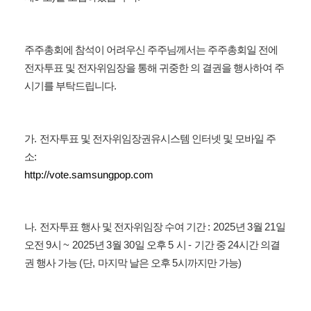
주주총회에 참석이 어려우신 주주님께서는 주주총회일 전에
전자투표 및 전자위임장을 통해 귀중한 의 결권을 행사하여 주
.
시기를 부탁드립니다
.
가
전자투표 및 전자위임장권유시스템 인터넷 및 모바일 주
:
소
http://vote.samsungpop.com
.
: 2025
3
21
나
전자투표 행사 및 전자위임장 수여 기간
년
월
일
9
~ 2025
3
30
5
-
24
오전
시
년
월
일 오후
시
기간 중
시간 의결
(
,
5
)
권 행사 가능
단
마지막 날은 오후
시까지만 가능