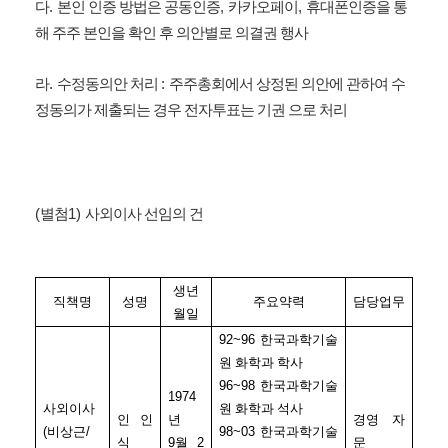
.
,
,
다
본인 인증 방법은 공동인증
카카오페이
휴대폰인증을 통
해 주주 본인을 확인 후 의안별로 의결권 행사
.
:
라
수정동의안 처리
주주총회에서 상정된 의안에 관하여 수
정동의가 제출되는 경우 전자투표는 기권 으로 처리
(
1)
별첨
사외이사 선임의 건
생년
직책명
성명
주요약력
담당업무
월일
92~96
한국과학기술
원 화학과 학사
96~98
한국과학기술
1974
사외이사
원 화학과 석사
인 인
년
경영 자
(
비상근
/
98~03
한국과학기술
식
9
월
2
문