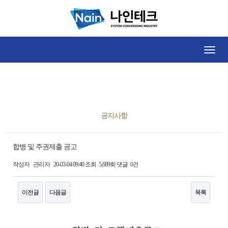
공지사항
Toggle
naviga
공지사항
합병 및 주권제출 공고
작성자
관리자
20-03-04 09:40
조회
5,689회
댓글
0건
이전글
다음글
목록
본문